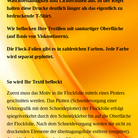
Waschbeständigkeit und Lichtechtheit aus. In der Regel
halten diese Drucke deutlich länger als das eigentlich zu
bedruckende T-Shirt.
Wir beflocken Ihre Textilien mit samtartiger Oberfläche
(auf Basis von Viskosefasern).
Die Flock-Folien gibt es in zahlreichen Farben. Jede Farbe
wird separat geplottet.
So wird Ihr Textil beflockt
Zuerst muss das Motiv in die Flockfolie mittels eines Plotters
geschnitten werden. Das Plotten (Schneidevorgang einer
Vektorgrafik mit dem Schneideplotter) der Flockfolie erfolgt
spiegelverkehrt durch den Schmelzkleber bis auf die Oberfläche
der Flockfolie. Nach dem Schneidevorgang werden die nicht zu
druckenden Elemente der übertragungsfolie entfernt (entgittert).