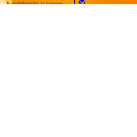
Kon­takt­for­mu­lar zu kommen